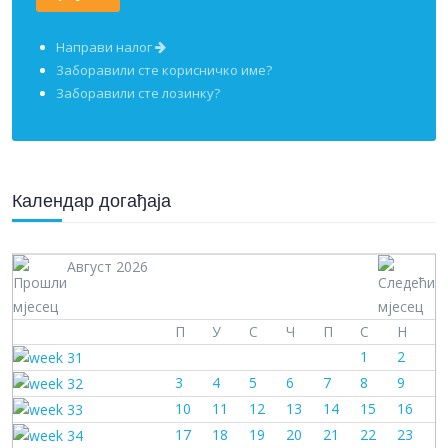
Направи налог
Заборавили сте корисничко име?
Заборавили сте лозинку?
Календар догађаја
Август 2026
П
У
С
Ч
П
С
Н
1
2
3
4
5
6
7
8
9
10
11
12
13
14
15
16
17
18
19
20
21
22
23