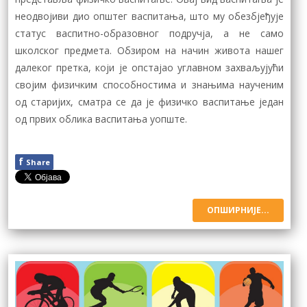
неодвојиви дио општег васпитања, што му обезбјеђује
статус васпитно-образовног подручја, а не само
школског предмета. Обзиром на начин живота нашег
далеког претка, који је опстајао углавном захваљујући
својим физичким способностима и знањима наученим
од старијих, сматра се да је физичко васпитање један
од првих облика васпитања уопште.
f
Share
ОПШИРНИЈЕ...