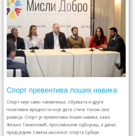
Спорт превентива лоших навика
Спорт није само такмичење, обухвата и друге
позитивне вредности које дете стиче током свог
развоја. Спорт је превентива лоших навика, каже
Жељко Танасковић, прослављени одбојкаш, а данас
предсједник Савеза школског спорта Србије.