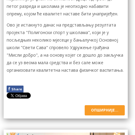
петог разреда и школама је неопходно набавити
опрему, којом ће квалитет наставе бити унапријеђен.
Ово је истакнуто данас на представљању резултата
пројекта "Полигонски спорт у школама", који је у
посљедњих неколико мјесеци у бањалучкој Основној
школи "Свети Сава" спровело Удружење грађана
"Мисли добро", а на основу којег се дошло до закључка
да се уз веома мала средства и без сале може
организовати квалитетна настава физичког васпитања.
f
Share
ОПШИРНИЈЕ...