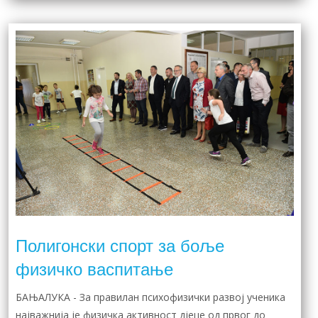
Полигонски спорт за боље
физичко васпитање
БАЊАЛУКА - За правилан психофизички развој ученика
најважнија је физичка активност дјеце од првог до