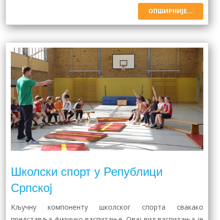
ОПШИРНИЈЕ...
Школски спорт у Републици
Српскоj
Kључну компоненту школског спорта свакако
представља физичко васпитање. Овај вид васпитања је