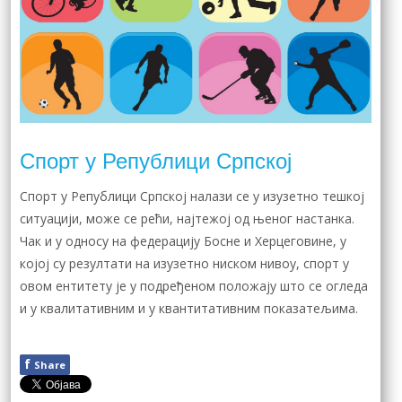
Спорт у Републици Српској
Спорт у Републици Српској налази се у изузетно тешкој
ситуацији, може се рећи, најтежој од њеног настанка.
Чак и у односу на федерацију Босне и Херцеговине, у
којој су резултати на изузетно ниском нивоу, спорт у
овом ентитету је у подређеном положају што се огледа
и у квалитативним и у квантитативним показатељима.
f
Share