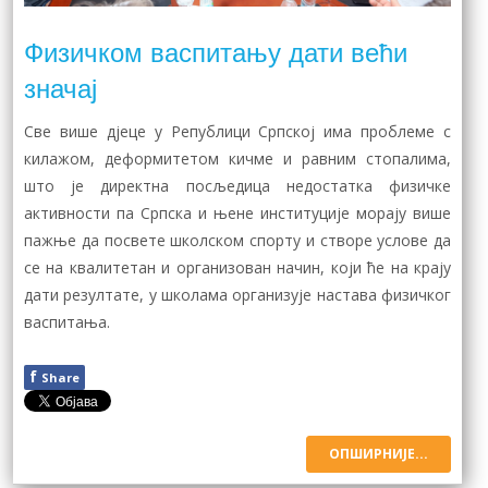
Физичком васпитању дати већи
значај
Све више дјеце у Републици Српској има проблеме с
килажом, деформитетом кичме и равним стопалима,
што је директна посљедица недостатка физичке
активности па Српска и њене институције морају више
пажње да посвете школском спорту и створе услове да
се на квалитетан и организован начин, који ће на крају
дати резултате, у школама организује настава физичког
васпитања.
f
Share
ОПШИРНИЈЕ...