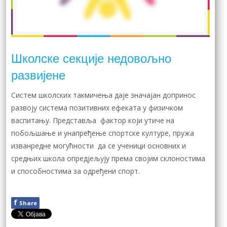
Школске секције недовољно
развијене
Систем школских такмичења даје значајан допринос
развоју система позитивних ефеката у физичком
васпитању. Представља фактор који утиче на
побољшање и унапређење спортске културе, пружа
изванредне могућности да се ученици основних и
средњих школа опредјељују према својим склоностима
и способностима за одређени спорт.
f
Share